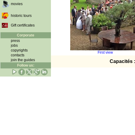
movies
historic tours
Gift certificates
Corporate
press
jobs
copyrights
First view
contacts
join the guides
Capacités 
Follow us: