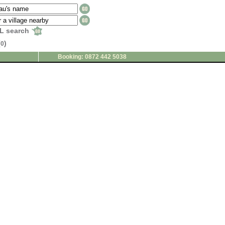
L search
(
)
0
Booking: 0872 442 5038