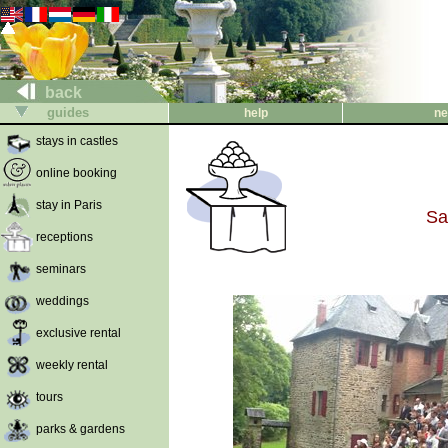
back
guides
help
ne
stays in castles
online booking
stay in Paris
Sa
receptions
seminars
weddings
exclusive rental
weekly rental
tours
parks & gardens