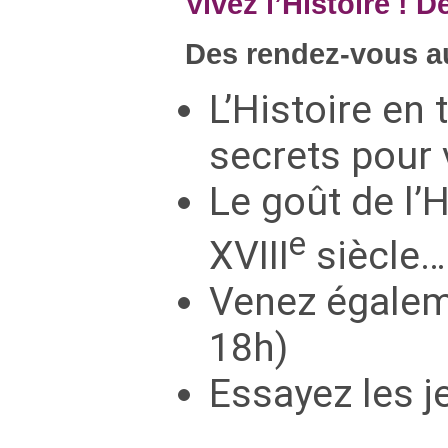
Vivez l’Histoire ! 
Des rendez-vous au
L’Histoire en
secrets pour 
Le goût de l’
e
XVIII
siècle… 
Venez égaleme
18h)
Essayez les j