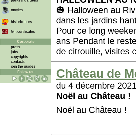
parks & gardens
🎃 Halloween au Riv
movies
dans les jardins han
historic tours
Pour ce long weekend
Gift certificates
ans Pendant le reste
Corporate
press
de citrouille, visite
jobs
copyrights
contacts
join the guides
Château de M
Follow us:
du 4 décembre 2021
Noël au Château !
Noël au Château !