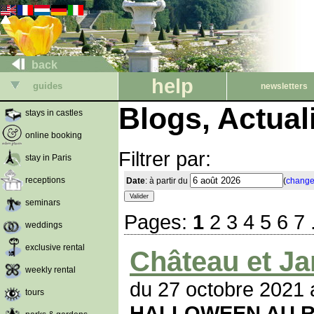
back
help
guides
newsletters
Blogs, Actua
stays in castles
online booking
Filtrer par:
stay in Paris
receptions
Date
: à partir du
(
change
seminars
Pages:
1
2
3
4
5
6
7
weddings
exclusive rental
Château et Ja
weekly rental
du 27 octobre 2021 
tours
HALLOWEEN AU R