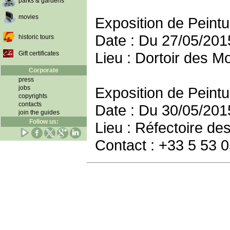
parks & gardens
movies
Exposition de Peintur
Date : Du 27/05/201
historic tours
Lieu : Dortoir des 
Gift certificates
Corporate
press
jobs
Exposition de Peint
copyrights
contacts
Date : Du 30/05/201
join the guides
Follow us:
Lieu : Réfectoire d
Contact : +33 5 53 