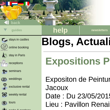
back
help
guides
newsletters
Blogs, Actua
stays in castles
online booking
stay in Paris
Expositions P
receptions
seminars
Expositon de Peintur
weddings
Jacoux
exclusive rental
Date : Du 23/05/201
weekly rental
Lieu : Pavillon Ren
tours