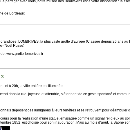
 le partager avec vous, notre musée des Beaux-Arts est à votre disposition : laissez
ine de Bordeaux
 grandiose: LOMBRIVES, la plus vaste grotte d'Europe (Classée depuis 26 ans au 
ov (Noël Russe)
web: www.grotte-lombrives.fr
13
, et à 20h, la ville entière est illuminée.
end dans la rue, joyeuse et attendrie, s’étonnant de ce geste spontané et communic
nais déposent des lumignons à leurs fenêtres et se retrouvent pour déambuler dan
ncours pour la réalisation d’une statue, envisagée comme un signal religieux au so
ptembre 1852 est choisie pour son inauguration. Mais au mois d’août, la Saône sort de