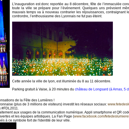
L’inauguration est donc reportée au 8 décembre, fête de l’immaculée con
toute la ville se prépare pour l’événement. Quelques uns prévoient même
mauvais temps va à nouveau contrarier les réjouissances, contraignant le
contrordre, l’enthousiasme des Lyonnais ne fut pas éteint.
Cette année la ville de lyon, est illuminée du 8 au 11 décembre.
Parking gratuit à Vaise, à 20 minutes du
château de Longsard (à Arnas, 5 c
sensations de la Fête des Lumières !
nnaise (plus de 3 millions de visiteurs) investit les réseaux sociaux:
www.fetedeslu
ag #FDL2011.
arfaitement aux usages de la communication numérique. Appli smartphone et QR cod
uvertes et les équipes artistiques. La Fan Page (
www.facebook.com/fetedeslumiere
 à ce symbole fort de l'identité de leur ville.