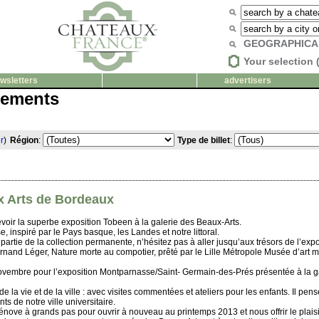
GEOGRAPHICA
Your selection 
wsletters
advertisers
nements
r
)
Région
:
Type de billet
:
x Arts de Bordeaux
revoir la superbe exposition Tobeen à la galerie des Beaux-Arts.
, inspiré par le Pays basque, les Landes et notre littoral.
partie de la collection permanente, n’hésitez pas à aller jusqu’aux trésors de l’expos
nand Léger, Nature morte au compotier, prêté par le Lille Métropole Musée d’art mo
ovembre pour l’exposition Montparnasse/Saint- Germain-des-Prés présentée à la gal
 la vie et de la ville : avec visites commentées et ateliers pour les enfants. Il pens
ts de notre ville universitaire.
énove à grands pas pour ouvrir à nouveau au printemps 2013 et nous offrir le plais