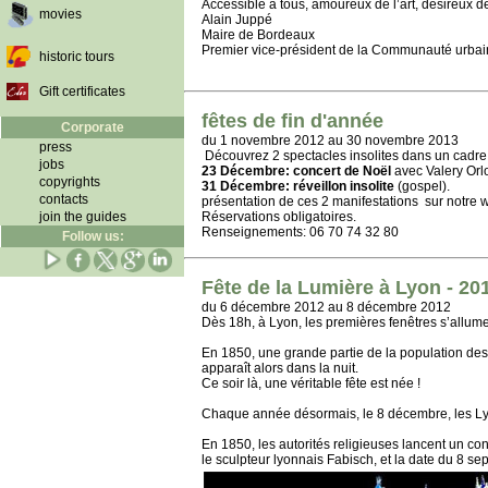
Accessible à tous, amoureux de l’art, désireux de
movies
Alain Juppé
Maire de Bordeaux
Premier vice-président de la Communauté urba
historic tours
Gift certificates
fêtes de fin d'année
Corporate
du 1 novembre 2012 au 30 novembre 2013
press
Découvrez 2 spectacles insolites dans un cadre
jobs
23 Décembre: concert de Noël
avec Valery Orl
copyrights
31 Décembre: réveillon insolite
(gospel).
contacts
présentation de ces 2 manifestations sur notre 
join the guides
Réservations obligatoires.
Renseignements: 06 70 74 32 80
Follow us:
Fête de la Lumière à Lyon - 20
du 6 décembre 2012 au 8 décembre 2012
Dès 18h, à Lyon, les premières fenêtres s’allument
En 1850, une grande partie de la population desc
apparaît alors dans la nuit.
Ce soir là, une véritable fête est née !
Chaque année désormais, le 8 décembre, les Lyon
En 1850, les autorités religieuses lancent un co
le sculpteur lyonnais Fabisch, et la date du 8 se