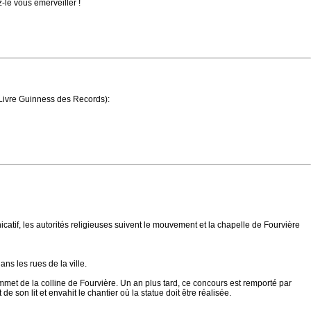
-le vous émerveiller !
Livre Guinness des Records):
atif, les autorités religieuses suivent le mouvement et la chapelle de Fourvière
s les rues de la ville.
mmet de la colline de Fourvière. Un an plus tard, ce concours est remporté par
 son lit et envahit le chantier où la statue doit être réalisée.