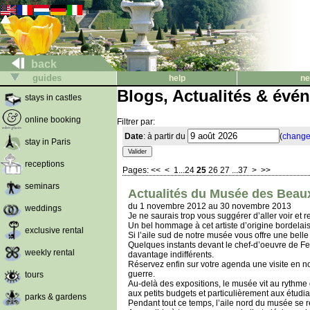
back
guides
help
ne
Blogs, Actualités & évé
stays in castles
online booking
Filtrer par:
Date
: à partir du
(
change
stay in Paris
receptions
Pages:
<<
<
1
...
24
25
26
27
...
37
>
>>
seminars
Actualités du Musée des Beau
du 1 novembre 2012 au 30 novembre 2013
weddings
Je ne saurais trop vous suggérer d’aller voir et 
Un bel hommage à cet artiste d’origine bordelaise
exclusive rental
Si l’aile sud de notre musée vous offre une belle 
Quelques instants devant le chef-d’oeuvre de Fer
weekly rental
davantage indifférents.
Réservez enfin sur votre agenda une visite en n
guerre.
tours
Au-delà des expositions, le musée vit au rythme de
aux petits budgets et particulièrement aux étudian
parks & gardens
Pendant tout ce temps, l’aile nord du musée se r