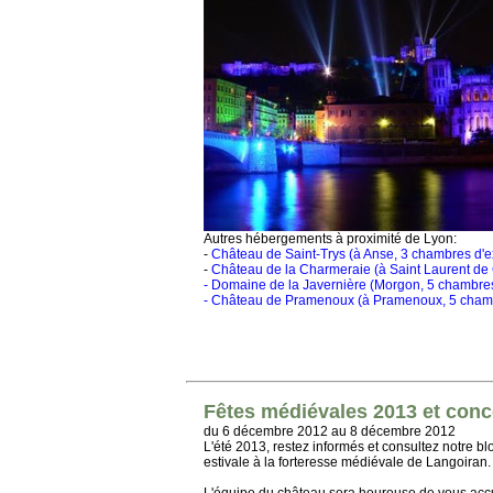
Autres hébergements à proximité de Lyon:
-
Château de Saint-Trys (à Anse, 3 chambres d'e
-
Château de la Charmeraie (à Saint Laurent de 
- Domaine de la Javernière (Morgon, 5 chambres
- Château de Pramenoux (à Pramenoux, 5 chambr
Fêtes médiévales 2013 et conc
du 6 décembre 2012 au 8 décembre 2012
L'été 2013, restez informés et consultez notre bl
estivale à la forteresse médiévale de Langoiran.