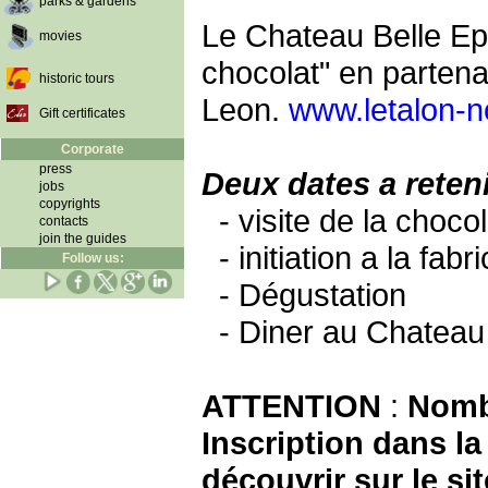
parks & gardens
Le Chateau Belle Ep
movies
chocolat" en partenar
historic tours
Leon.
www.letalon-n
Gift certificates
Corporate
press
Deux dates a reten
jobs
copyrights
- visite de la choco
contacts
join the guides
- initiation a la fabr
Follow us:
- Dégustation
- Diner au Chateau 
ATTENTION
:
Nombr
Inscription dans la
découvrir sur le sit