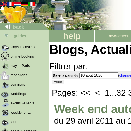
back
help
guides
newsletters
Blogs, Actua
stays in castles
online booking
Filtrer par:
stay in Paris
receptions
Date
: à partir du
(
change
seminars
Pages:
<<
<
1
...
32
weddings
exclusive rental
Week end auto
weekly rental
du 29 avril 2011 au 
tours