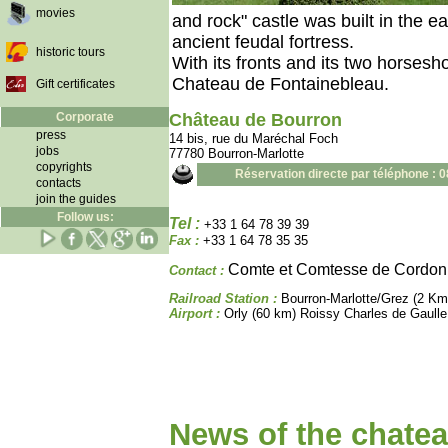
movies
and rock" castle was built in the ea
ancient feudal fortress.
historic tours
With its fronts and its two horsesh
Chateau de Fontainebleau.
Gift certificates
Corporate
Château de Bourron
press
14 bis, rue du Maréchal Foch
jobs
77780 Bourron-Marlotte
copyrights
Réservation directe par téléphone : 
contacts
join the guides
Follow us:
Tel :
+33 1 64 78 39 39
Fax :
+33 1 64 78 35 35
Comte et Comtesse de Cordon
Contact :
Railroad Station :
Bourron-Marlotte/Grez (2 Km
Airport :
Orly (60 km) Roissy Charles de Gaull
News of the chatea