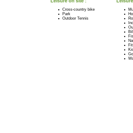
Leisure on site :
Leisure
Cross-country bike
M
Park
Ho
Outdoor Tennis
Ro
In
Ou
Bil
Fi
Na
Fi
Ki
Go
Wa