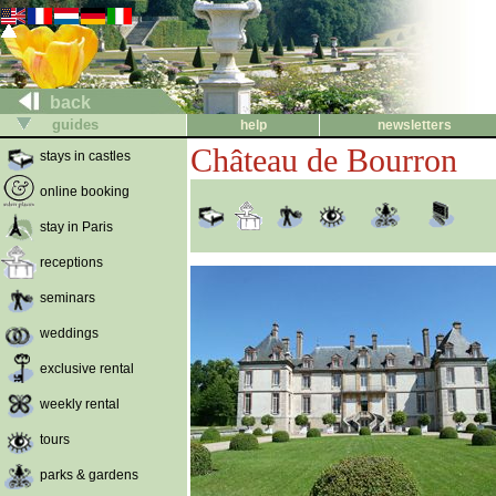
back
guides
help
newsletters
Château de Bourron
stays in castles
online booking
stay in Paris
receptions
seminars
weddings
exclusive rental
weekly rental
tours
parks & gardens