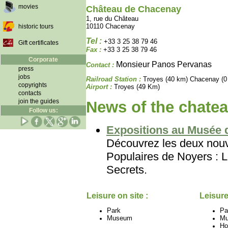
movies
Château de Chacenay
1, rue du Château
10110 Chacenay
historic tours
Tel :
+33 3 25 38 79 46
Gift certificates
Fax :
+33 3 25 38 79 46
Corporate
Monsieur Panos Pervanas
Contact :
press
jobs
Railroad Station :
Troyes (40 km) Chacenay (0
copyrights
Airport :
Troyes (49 Km)
contacts
join the guides
News of the chatea
Follow us:
Expositions au Musée d
Découvrez les deux nouv
Populaires de Noyers : L
Secrets.
Leisure on site :
Leisure
Park
Pa
Museum
M
Ho