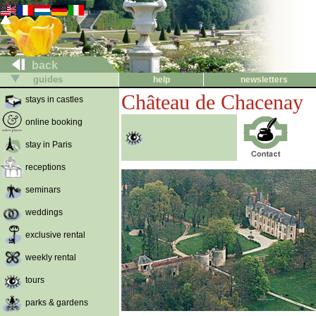
back
guides
help
newsletters
Château de Chacenay
stays in castles
online booking
stay in Paris
receptions
seminars
weddings
exclusive rental
weekly rental
tours
parks & gardens