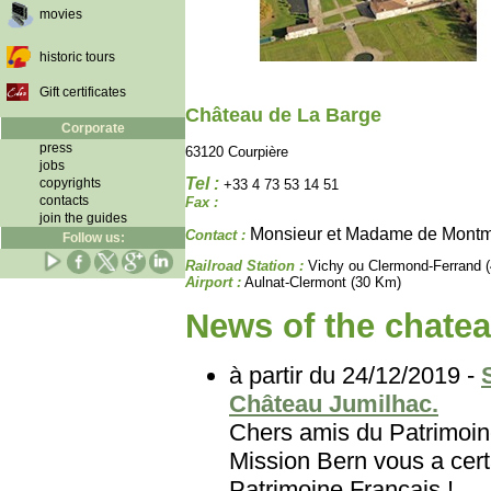
movies
historic tours
Gift certificates
Château de La Barge
Corporate
press
63120 Courpière
jobs
Tel :
copyrights
+33 4 73 53 14 51
contacts
Fax :
join the guides
Monsieur et Madame de Montm
Contact :
Follow us:
Railroad Station :
Vichy ou Clermond-Ferrand 
Airport :
Aulnat-Clermont (30 Km)
News of the chatea
à partir du 24/12/2019 -
Château Jumilhac.
Chers amis du Patri
Mission Bern vous a certa
Patrimoine Français