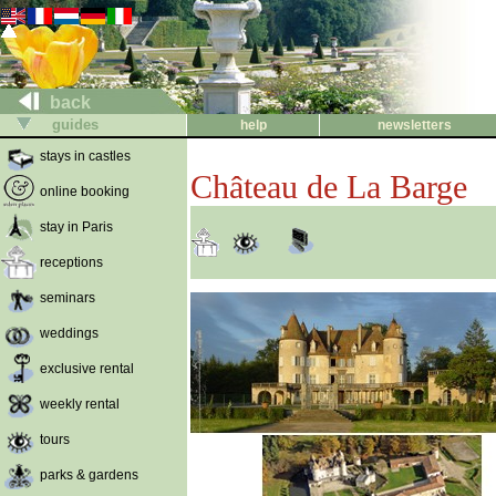
back
guides
help
newsletters
stays in castles
Château de La Barge
online booking
stay in Paris
receptions
seminars
weddings
exclusive rental
weekly rental
tours
parks & gardens