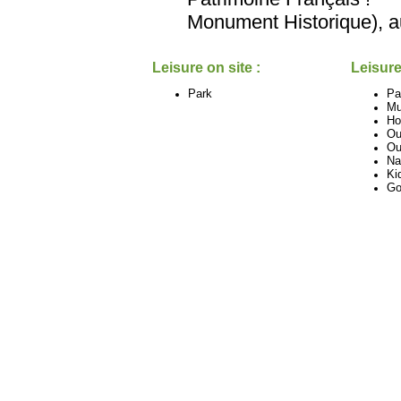
Monument Historique), au
Leisure on site :
Leisure
Park
Pa
M
Ho
Ou
Ou
Na
Ki
Go