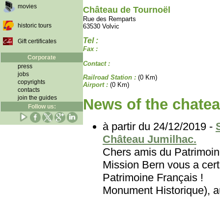
movies
Château de Tournoël
Rue des Remparts
historic tours
63530 Volvic
Tel :
Gift certificates
Fax :
Corporate
Contact :
press
jobs
Railroad Station :
(0 Km)
copyrights
Airport :
(0 Km)
contacts
join the guides
News of the chatea
Follow us:
à partir du 24/12/2019 -
Château Jumilhac.
Chers amis du Patri
Mission Bern vous a certa
Patrimoine Français
Monument Historique), au