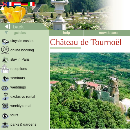
back
guides
help
newsletters
Château de Tournoël
stays in castles
online booking
stay in Paris
receptions
seminars
weddings
exclusive rental
weekly rental
tours
parks & gardens