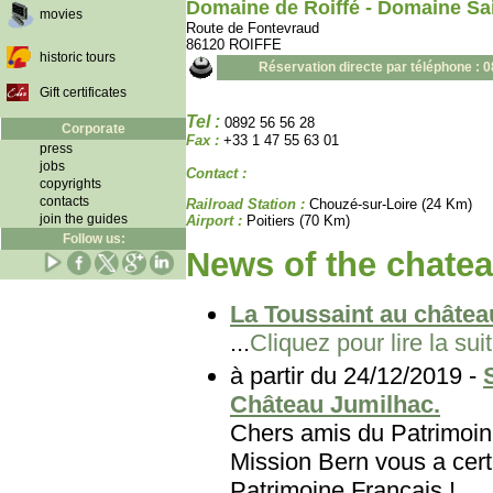
Domaine de Roiffé - Domaine Sai
movies
Route de Fontevraud
86120 ROIFFE
historic tours
Réservation directe par téléphone : 
Gift certificates
Tel :
0892 56 56 28
Corporate
Fax :
+33 1 47 55 63 01
press
jobs
Contact :
copyrights
contacts
Railroad Station :
Chouzé-sur-Loire (24 Km)
join the guides
Airport :
Poitiers (70 Km)
Follow us:
News of the chatea
La Toussaint au châtea
...
Cliquez pour lire la sui
à partir du 24/12/2019 -
Château Jumilhac.
Chers amis du Patri
Mission Bern vous a certa
Patrimoine Français