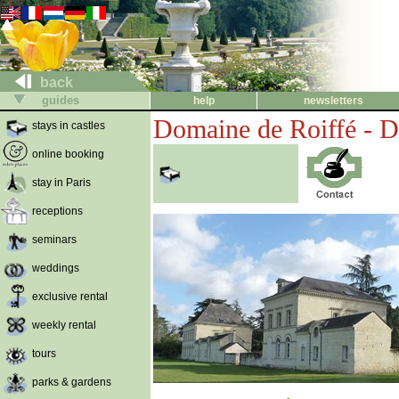
back
guides
help
newsletters
Domaine de Roiffé - D
stays in castles
online booking
stay in Paris
receptions
seminars
weddings
exclusive rental
weekly rental
tours
parks & gardens