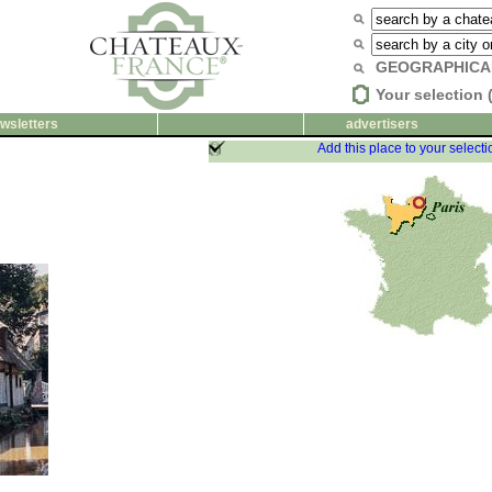
GEOGRAPHICA
Your selection 
wsletters
advertisers
Add this place to your selecti