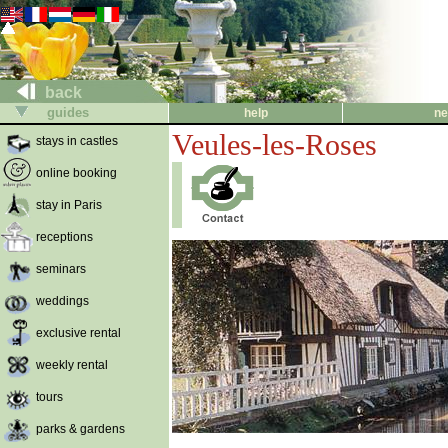
back
guides
help
ne
Veules-les-Roses
stays in castles
online booking
stay in Paris
receptions
seminars
weddings
exclusive rental
weekly rental
tours
parks & gardens