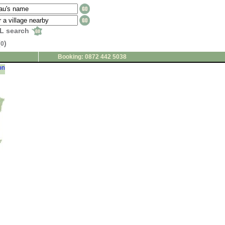
L search
(
)
0
Booking: 0872 442 5038
on