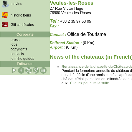
Veules-les-Roses
movies
27 Rue Victor Hugo
76980 Veules-les-Roses
historic tours
Tel :
+33 2 35 97 63 05
Gift certificates
Fax :
Office de Tourisme
Corporate
Contact :
press
Railroad Station :
(0 Km)
jobs
Airport :
(0 Km)
copyrights
contacts
News of the chateaux (in French
join the guides
Follow us:
Renaissance de la chapelle du Château de
Pendant la fermeture annuelle du château de
qui a bénéficié d'une remise en état après un
château s'était partiellement effondrée dans
aux...
Cliquez pour lire la suite