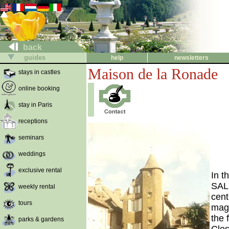
back
guides
help
newsletters
Maison de la Ronade
stays in castles
online booking
stay in Paris
receptions
seminars
weddings
exclusive rental
In t
SALE
weekly rental
cent
tours
magi
the 
parks & gardens