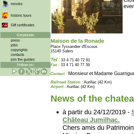
Clos
movies
even
historic tours
Gift certificates
Corporate
Maison de la Ronade
press
jobs
Place Tyssandier d'Escous
copyrights
15140 Salers
contacts
Tel :
join the guides
33 4 71 40 72 91
Fax :
33 4 71 40 77 39
Follow us:
Monsieur et Madame Guarrigu
Contact :
Railroad Station :
Aurillac (42 Km)
Airport :
Aurillac (42 Km)
News of the chatea
à partir du 24/12/2019 -
Château Jumilhac.
Chers amis du Patri