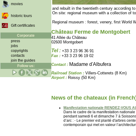
movies
and rebuilt in the twentieth century according t
On site: regional museum with a collection of t
historic tours
Regional museum : forest, venery, first World W
Gift certificates
Château Ferme de Montgobert
Corporate
41 Allée du Château
press
02600 Montgobert
jobs
Tel :
copyrights
+33 3 23 96 36 91
contacts
Fax :
+33 3 23 96 19 02
join the guides
Madame d'Albufera
Contact :
Follow us:
Railroad Station :
Villers-Cotterets (8 Km)
Airport :
Roissy (50 Km)
News of the chateaux (in French
Manifestation nationale RENDEZ-VOUS 
Dans le cadre de la manifestation nation
pendant samedi 6 et dimanche 7 à Soissons.
d’arc : - Le premier est planté d'arbres cen
contemporain qui met en valeur l’architecture