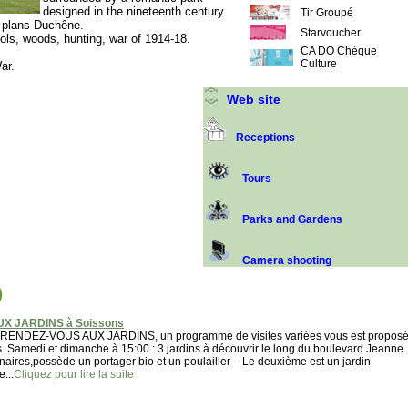
designed in the nineteenth century
Tir Groupé
o plans Duchêne.
Starvoucher
ools, woods, hunting, war of 1914-18.
CA DO Chèque
Culture
ar.
Web site
Receptions
Tours
Parks and Gardens
Camera shooting
)
AUX JARDINS à Soissons
ale RENDEZ-VOUS AUX JARDINS, un programme de visites variées vous est propos
 Samedi et dimanche à 15:00 : 3 jardins à découvrir le long du boulevard Jeanne
tenaires,possède un portager bio et un poulailler - Le deuxième est un jardin
...
Cliquez pour lire la suite