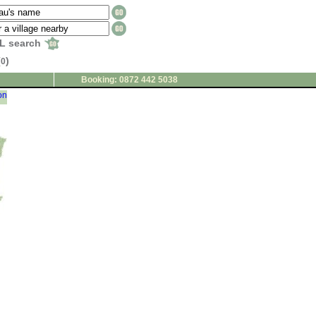
L search
(
)
0
Booking: 0872 442 5038
on