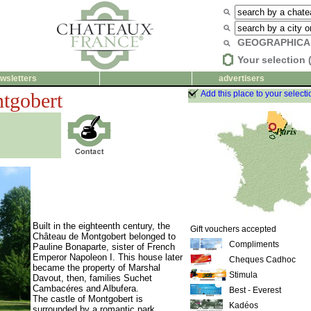
GEOGRAPHICA
Your selection 
wsletters
advertisers
tgobert
Add this place to your selecti
Built in the eighteenth century, the
Gift vouchers accepted
Château de Montgobert belonged to
Compliments
Pauline Bonaparte, sister of French
Emperor Napoleon I. This house later
Cheques Cadhoc
became the property of Marshal
Stimula
Davout, then, families Suchet
Cambacéres and Albufera.
Best - Everest
The castle of Montgobert is
Kadéos
surrounded by a romantic park