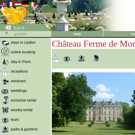
back
guides
help
ne
Château Ferme de Mon
stays in castles
online booking
stay in Paris
receptions
seminars
weddings
exclusive rental
weekly rental
tours
parks & gardens