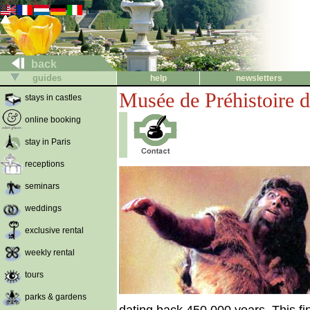
back
guides
help
newsletters
Musée de Préhistoire d
stays in castles
online booking
stay in Paris
receptions
seminars
weddings
exclusive rental
weekly rental
tours
parks & gardens