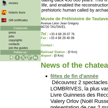
dating back 450 000 years. This fin
movies
life, and enabled the reconstructio
prehistoric human called by archae
historic tours
Musée de Préhistoire de Tautave
Gift certificates
Avenue Léon Jean Grégory
66720 TAUTAVEL
Corporate
press
Tel :
+33 4 68 29 07 76
jobs
Fax :
+33 4 68 29 40 09
copyrights
contacts
Contact :
join the guides
Railroad Station :
(0 Km)
Follow us:
Airport :
(0 Km)
News of the chatea
fêtes de fin d'année
Découvrez 2 spectacles 
LOMBRIVES, la plus vast
Livre Guinness des Reco
Valery Orlov (Noël Russe
présentation de ces 2 ma