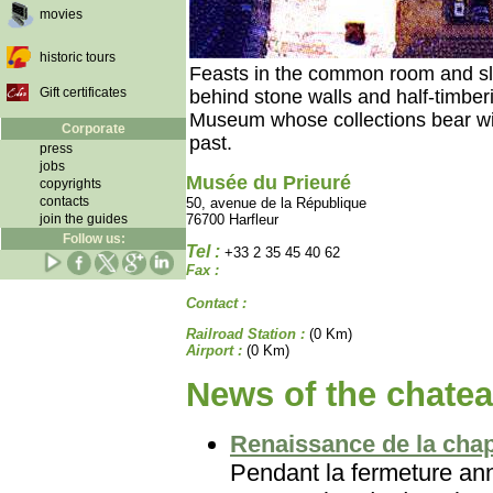
movies
historic tours
Feasts in the common room and sle
Gift certificates
behind stone walls and half-timber
Museum whose collections bear witn
Corporate
past.
press
jobs
Musée du Prieuré
copyrights
contacts
50, avenue de la République
join the guides
76700 Harfleur
Follow us:
Tel :
+33 2 35 45 40 62
Fax :
Contact :
Railroad Station :
(0 Km)
Airport :
(0 Km)
News of the chatea
Renaissance de la chap
Pendant la fermeture ann