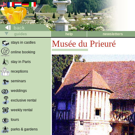
back
guides
help
newsletters
Musée du Prieuré
stays in castles
online booking
stay in Paris
receptions
seminars
weddings
exclusive rental
weekly rental
tours
parks & gardens