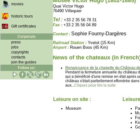
Musée Victor Hugo (1802-1885)
movies
Quai Victor Hugo
76490 Villequier
historic tours
Tel :
+33 2 35 56 78 31
Fax :
+33 2 35 56 04 89
Gift certificates
Sophie Fourny-Dargères
Contact :
Corporate
press
Railroad Station :
Yvetot (15 Km)
jobs
Airport :
Rouen Boos (45 Km)
copyrights
News of the chateaux (in French
contacts
join the guides
Renaissance de la chapelle du Château de
Follow us:
Pendant la fermeture annuelle du château de
qui a bénéficié d'une remise en état après un
château s'était partiellement effondrée dans
aux...
Cliquez pour lire la suite
Leisure on site :
Leisure
Museum
Pa
M
Fi
Ki
Go