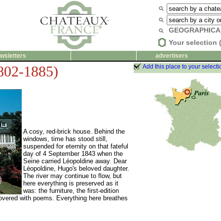
GEOGRAPHICA
Your selection 
wsletters
advertisers
802-1885)
Add this place to your selecti
A cosy, red-brick house. Behind the
windows, time has stood still,
suspended for eternity on that fateful
day of 4 September 1843 when the
Seine carried Léopoldine away. Dear
Léopoldine, Hugo's beloved daughter.
The river may continue to flow, but
here everything is preserved as it
was: the furniture, the first-edition
 covered with poems. Everything here breathes