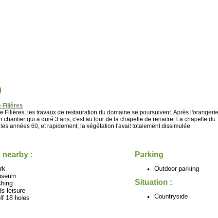
)
 Filières
 Filières, les travaux de restauration du domaine se poursuivent. Après l'orangeri
 chantier qui a duré 3 ans, c'est au tour de la chapelle de renaitre. La chapelle du
 les années 60, et rapidement, la végétation l'avait totalement dissimulée
 nearby :
Parking
:
rk
Outdoor parking
useum
Situation :
shing
ds leisure
Countryside
lf 18 holes