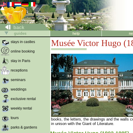
back
guides
help
ne
Musée Victor Hugo (1
stays in castles
online booking
stay in Paris
receptions
seminars
weddings
exclusive rental
weekly rental
tours
books, the letters, the drawings and the walls
in unison with the Giant of Literature.
parks & gardens