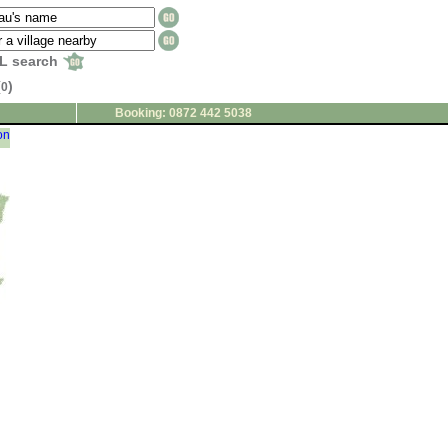
L search
(
)
0
Booking: 0872 442 5038
on