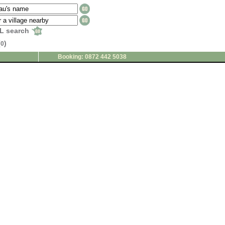
L search
(
)
0
Booking: 0872 442 5038