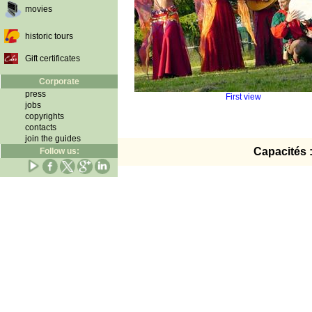
movies
historic tours
Gift certificates
Corporate
press
First view
jobs
copyrights
contacts
join the guides
Capacités 
Follow us: