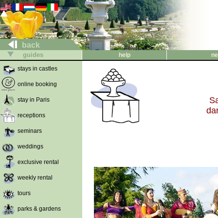
back
guides
help
ne
stays in castles
online booking
Sa
stay in Paris
da
receptions
seminars
weddings
exclusive rental
weekly rental
tours
parks & gardens