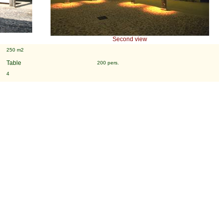
Second view
:
250 m2
:
Table
200 pers.
:
4