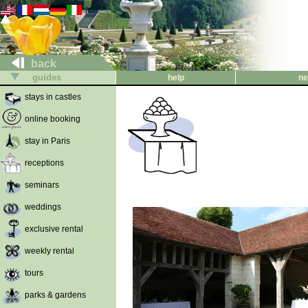
back
guides
help
ne
stays in castles
online booking
stay in Paris
receptions
seminars
weddings
exclusive rental
weekly rental
tours
parks & gardens