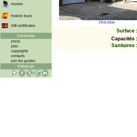
movies
historic tours
First view
Gift certificates
Surface 
Corporate
Capacités 
press
Sanitaires 
jobs
copyrights
contacts
join the guides
Follow us: