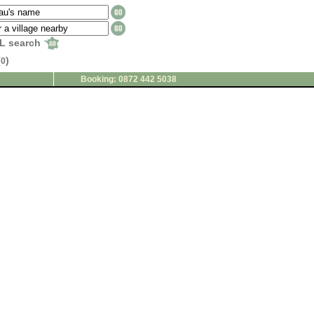
L search
(
)
0
Booking: 0872 442 5038