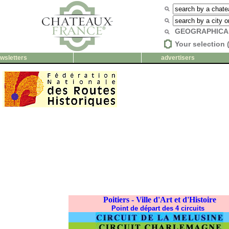
GEOGRAPHICA
Your selection 
wsletters
advertisers
Poitiers - Ville d'Art et d'Histoire
Point de départ des 4 circuits