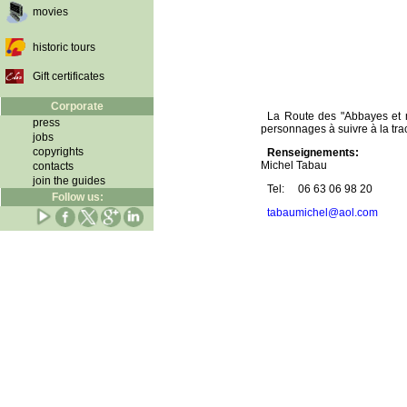
movies
historic tours
Gift certificates
Corporate
La Route des "Abbayes et m
press
personnages à suivre à la tra
jobs
copyrights
Renseignements:
Michel Tabau
contacts
join the guides
Tel:
06 63 06 98 20
Follow us:
tabaumichel@aol.com