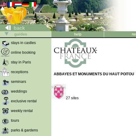
back
guides
help
ne
stays in castles
online booking
stay in Paris
receptions
ABBAYES ET MONUMENTS DU HAUT POITOU
seminars
weddings
27 sites
exclusive rental
weekly rental
tours
parks & gardens