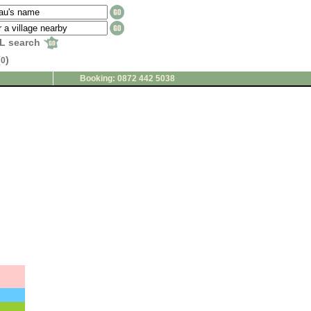
L search
(
)
0
Booking: 0872 442 5038