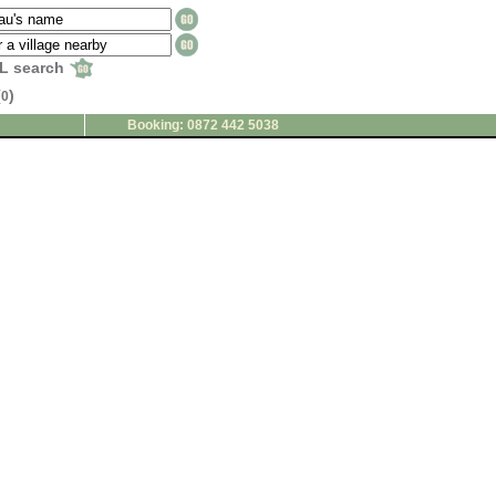
L search
(
)
0
Booking: 0872 442 5038