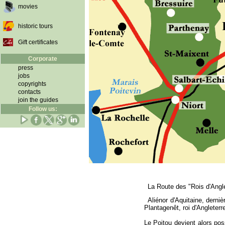
movies
historic tours
Gift certificates
Corporate
press
jobs
copyrights
contacts
join the guides
Follow us:
La Route des "Rois d'Angle
Aliénor d'Aquitaine, derni
Plantagenêt, roi d'Angleterr
Le Poitou devient alors po