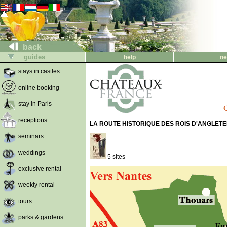
back
guides
help
ne
stays in castles
online booking
stay in Paris
receptions
LA ROUTE HISTORIQUE DES ROIS D'ANGLET
seminars
weddings
5 sites
exclusive rental
weekly rental
tours
parks & gardens