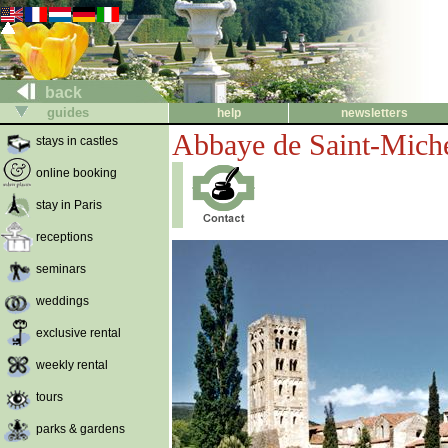
back
guides
help
newsletters
Abbaye de Saint-Mich
stays in castles
online booking
stay in Paris
receptions
seminars
weddings
exclusive rental
weekly rental
tours
parks & gardens