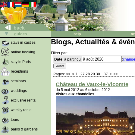
back
guides
help
ne
Blogs, Actualités & évé
stays in castles
online booking
Filtrer par:
Date
: à partir du
(
change
stay in Paris
receptions
Pages:
<<
<
1
...
27
28
29
30
...
37
>
>>
seminars
Château de Vaux-le-Vicomte
du 5 mai 2012 au 6 octobre 2012
weddings
Visites aux chandelles
exclusive rental
weekly rental
tours
parks & gardens