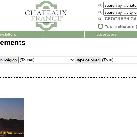
GEOGRAPHICA
Your selection 
wsletters
advertisers
nements
r
)
Région
:
Type de billet
: