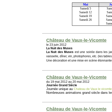
Mai
J
Samedi 5
Sam
Samedi 12
Sam
Samedi 19
Same
Samedi 26
Same
Same
Château de Vaux-le-Vicomte
le 23 juin 2012
La Nuit des Muses
La Nuit
des Muses
est une soirée dans les ja
vaisselle, dîner, vin, photophores, etc. (les tabl
Une décoration et une mise en scène étonnantes s
Château de Vaux-le-Vicomte
du 19 mai 2012 au 20 mai 2012
Journée Grand Siècle
Journée unique au
Chateau de Vaux le vicomte
Nombreuses animations grand siècle dans les 
Château de Vaux-le-Vicomte