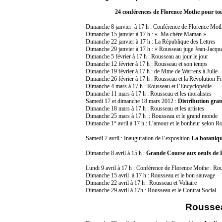
24 conférences de Florence Mothe pour to
Dimanche 8 janvier
à 17 h : Conférence de Florence Moth
Dimanche 15 janvier à 17 h : « Ma chère Maman »
Dimanche 22 janvier à 17 h :
La République
des Lettres
Dimanche 29 janvier à 17 h : « Rousseau juge Jean-Jacqu
Dimanche 5 février à 17 h : Rousseau au jour le jour
Dimanche 12 février à 17 h : Rousseau et son temps
Dimanche 19 février à 17 h : de Mme de Warrens à Julie
Dimanche 26 février à 17 h : Rousseau et
la Révolution
Fr
Dimanche 4 mars à 17 h : Rousseau et l’Encyclopédie
Dimanche 11 mars à 17 h : Rousseau et les moralistes
Samedi 17 et dimanche 18 mars 2012 :
Distribution grat
Dimanche 18 mars à 17 h : Rousseau et les artistes
Dimanche 25 mars à 17 h :: Rousseau et le grand monde
Dimanche 1° avril à 17 h : L’amour et le bonheur selon R
Samedi 7 avril : Inauguration de l’exposition
La botaniqu
Dimanche 8 avril à 15 h :
Grande Course aux oeufs de P
Lundi 9 avril à 17 h : Conférence de Florence Mothe : Rou
Dimanche 15 avril
à 17 h : Rousseau et le bon sauvage
Dimanche 22 avril à 17 h : Rousseau et Voltaire
Dimanche 29 avril à 17h : Rousseau et le Contrat Social
Roussea