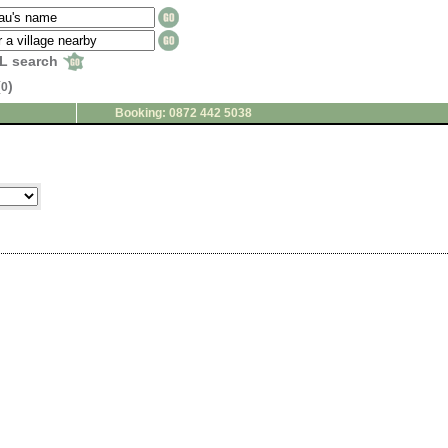
L search
(
)
0
Booking: 0872 442 5038