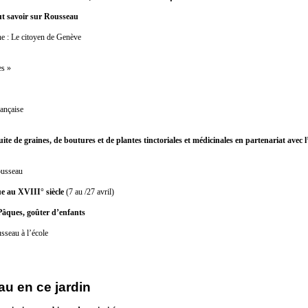
ut savoir sur Rousseau
e : Le citoyen de Genève
es »
ançaise
uite de graines, de boutures et de plantes tinctoriales et médicinales en partenariat avec
ousseau
e au XVIII° siècle
(7 au /27 avril)
âques, goûter d’enfants
sseau à l’école
u en ce jardin