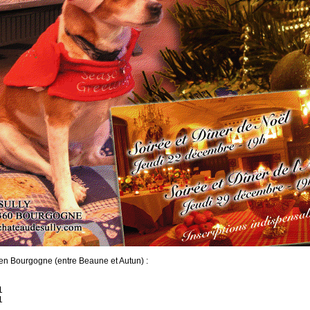
en Bourgogne (entre Beaune et Autun) :
1
1