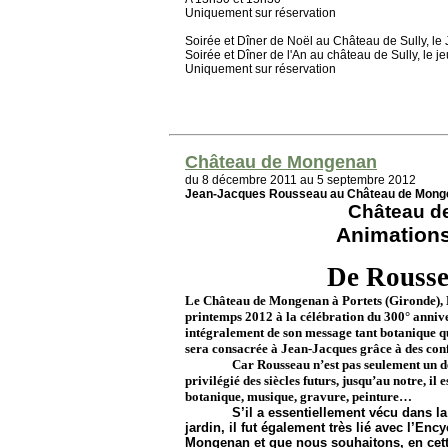
Uniquement sur réservation
Soirée et Dîner de Noël au Château de Sully, l
Soirée et Dîner de l'An au château de Sully, le
Uniquement sur réservation
Château de Mongenan
du 8 décembre 2011 au 5 septembre 2012
Jean-Jacques Rousseau au Château de Mong
Château d
Animation
De Rousse
Le Château de Mongenan à Portets (Gironde)
printemps 2012 à la célébration du 300° anniv
intégralement de son message tant botanique qu
sera consacrée à Jean-Jacques grâce à des confé
Car Rousseau n’est pas seulement un de
privilégié des siècles futurs, jusqu’au notre, il
botanique, musique, gravure, peinture…
S’il a essentiellement vécu dans
l
jardin, il fut également très lié avec l’E
Mongenan et que nous souhaitons, en cette