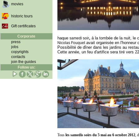
movies
historic tours
Gift certificates
Corporate
haque
,
à la tombée de la nuit, le
samedi soir
press
avait organisée en l'honneur 
Nicolas Fouquet
jobs
Possibilité de dîner dans les jardins au resta
copyrights
Cette année, un feu d'artifice sera tiré vers
contacts
join the guides
Follow us:
Tous
les samedis soirs du 5 mai au 6 octobre 2012
, 