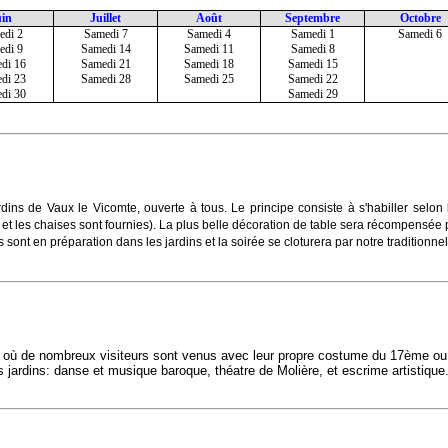
uin
Juillet
Août
Septembre
Octobre
edi 2
Samedi 7
Samedi 4
Samedi 1
Samedi 6
edi 9
Samedi 14
Samedi 11
Samedi 8
di 16
Samedi 21
Samedi 18
Samedi 15
di 23
Samedi 28
Samedi 25
Samedi 22
di 30
Samedi 29
rdins de Vaux le Vicomte, ouverte à tous. Le principe consiste à s'habiller selo
es et les chaises sont fournies). La plus belle décoration de table sera récompensée p
ont en préparation dans les jardins et la soirée se cloturera par notre traditionnel
où de nombreux visiteurs sont venus avec leur propre costume du 17ème ou
jardins: danse et musique baroque, théatre de Molière, et escrime artistique