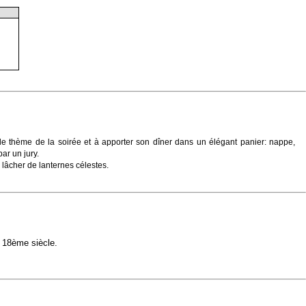
n le thème de la soirée et à apporter son dîner dans un élégant panier: nappe,
ar un jury.
 lâcher de lanternes célestes.
 18ème siècle.
.