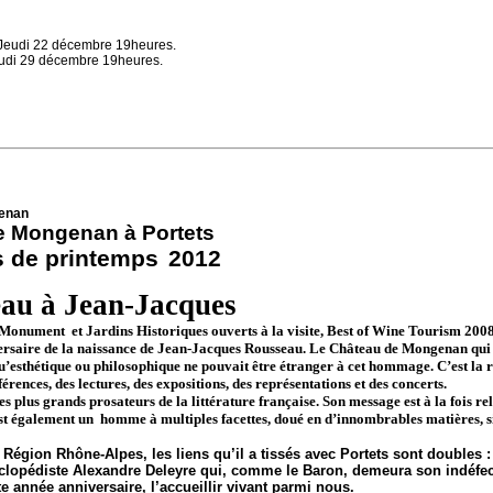
e Jeudi 22 décembre 19heures.
 jeudi 29 décembre 19heures.
enan
e Mongenan à Portets
s de printemps
2012
au à Jean-Jacques
, Monument
et Jardins Historiques ouverts à la visite, Best of Wine Tourism 200
ersaire de la naissance de Jean-Jacques Rousseau. Le Château de Mongenan qui co
’esthétique ou philosophique ne pouvait être étranger à cet hommage. C’est la 
rences, des lectures, des expositions, des représentations et des concerts.
s plus grands prosateurs de la littérature française. Son message est à la fois r
 est également un
homme à multiples facettes, doué en d’innombrables matières, s
a Région
Rhône-Alpes
, les liens qu’il a tissés avec Portets sont double
ncyclopédiste Alexandre Deleyre qui, comme le Baron, demeura son indéfec
 année anniversaire, l’accueillir vivant parmi nous.