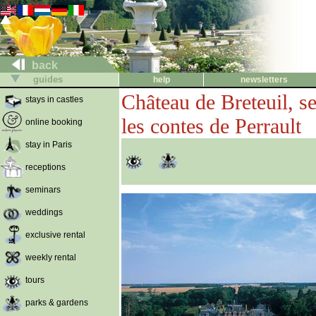
back
guides
help
newsletters
Château de Breteuil, se
stays in castles
les contes de Perrault
online booking
stay in Paris
receptions
seminars
weddings
exclusive rental
weekly rental
tours
parks & gardens