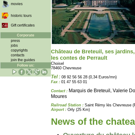
movies
historic tours
Gift certificates
Corporate
press
jobs
copyrights
Château de Breteuil, ses jardins,
contacts
les contes de Perrault
join the guides
Choisel
Follow us:
78460 Chevreuse
Tel :
08 92 56 56 28 (0,34 Euros/mn)
Fax :
01 47 55 63 01
Marquis de Breteuil, Valerie D
Contact :
Moures
Railroad Station :
Saint Rémy lès Chevreuse (
Airport :
Orly (25 Km)
News of the chatea