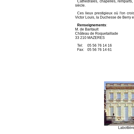
Cathédrales, chapelles, remparts, 
siècle.
Ces lieux prestigieux où l'on cr
Victor Louis, la Duchesse de Berry et
Renseignements
:
M. de Baritault
Château de Roquetaillade
33 210 MAZERES
Tel:
05 56 76 14 16
Fax:
05 56 76 14 61
Labottièr