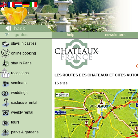
back
guides
help
newsletters
stays in castles
online booking
stay in Paris
receptions
LES ROUTES DES CHÂTEAUX ET CITES AUT
seminars
16 sites
weddings
exclusive rental
weekly rental
tours
parks & gardens