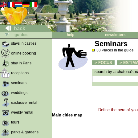
back
guides
help
newsletters
Seminars
stays in castles
38 Places in the guide
online booking
> FOCUS
> ESTIMA
stay in Paris
search by a chateau's 
receptions
seminars
weddings
exclusive rental
Define the aera of you
weekly rental
Main cities map
tours
parks & gardens