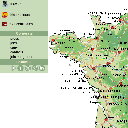
movies
historic tours
Gift certificates
Corporate
press
jobs
copyrights
contacts
join the guides
Follow us: