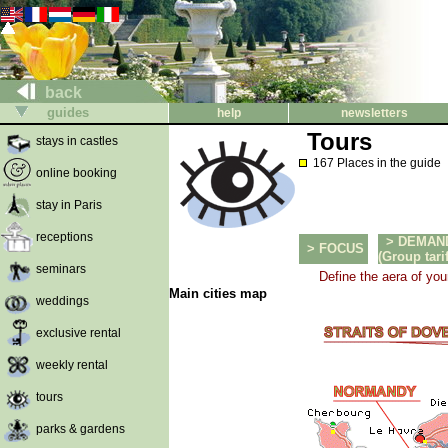
back
guides
help
newsletters
Tours
stays in castles
167 Places in the guide
online booking
stay in Paris
receptions
> DEMAN
> FOCUS
(Group tarif
seminars
Define the aera of you
Main cities map
weddings
exclusive rental
weekly rental
tours
parks & gardens