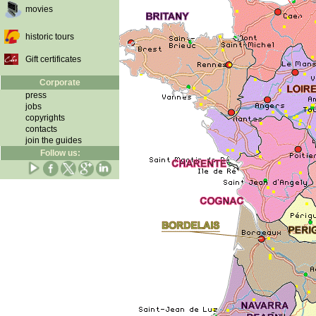
movies
historic tours
Gift certificates
Corporate
press
jobs
copyrights
contacts
join the guides
Follow us: