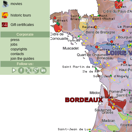
movies
historic tours
Gift certificates
Corporate
press
jobs
copyrights
contacts
join the guides
Follow us: