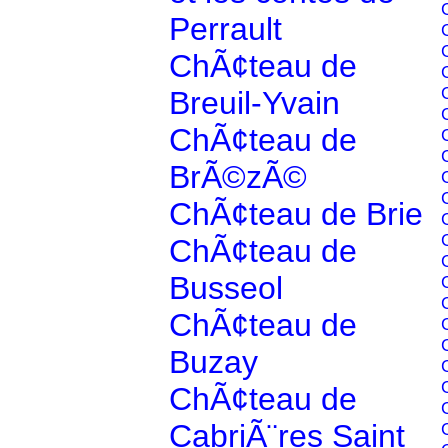
Perrault
ChÃ¢teau de
Breuil-Yvain
ChÃ¢teau de
BrÃ©zÃ©
ChÃ¢teau de Brie
ChÃ¢teau de
Busseol
ChÃ¢teau de
Buzay
ChÃ¢teau de
CabriÃ¨res Saint