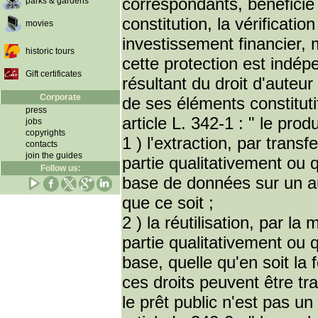
correspondants, bénéficie 
parks & gardens
constitution, la vérificatio
movies
investissement financier, 
historic tours
cette protection est indép
Gift certificates
résultant du droit d'auteu
Corporate
de ses éléments constitutif
press
article L. 342-1 : " le pro
jobs
copyrights
1 ) l'extraction, par trans
contacts
join the guides
partie qualitativement ou 
Follow us:
base de données sur un au
que ce soit ;
2 ) la réutilisation, par la
partie qualitativement ou 
base, quelle qu'en soit la 
ces droits peuvent être tra
le prêt public n'est pas un 