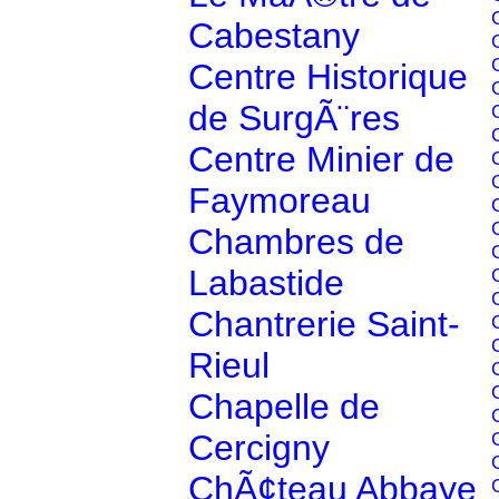
Cabestany
Centre Historique
de SurgÃ¨res
Centre Minier de
Faymoreau
Chambres de
Labastide
Chantrerie Saint-
Rieul
Chapelle de
Cercigny
ChÃ¢teau Abbaye