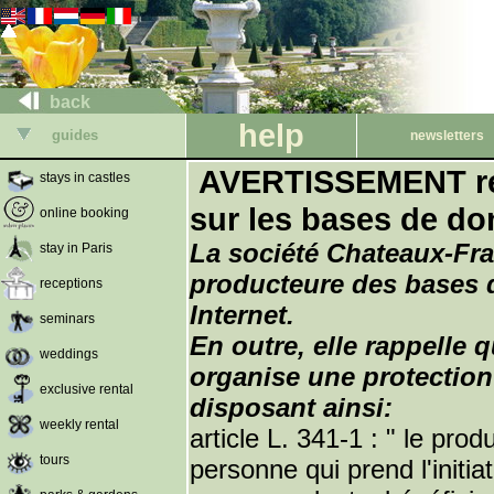
back
help
guides
newsletters
AVERTISSEMENT relat
stays in castles
sur les bases de d
online booking
La société Chateaux-Fran
stay in Paris
producteure des bases d
receptions
Internet.
seminars
En outre, elle rappelle q
weddings
organise une protection
exclusive rental
disposant ainsi:
weekly rental
article L. 341-1 : " le p
tours
personne qui prend l'initia