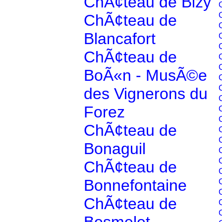
ChÃ¢teau de Bizy
ChÃ¢teau de
Blancafort
ChÃ¢teau de
BoÃ«n - MusÃ©e
des Vignerons du
Forez
ChÃ¢teau de
Bonaguil
ChÃ¢teau de
Bonnefontaine
ChÃ¢teau de