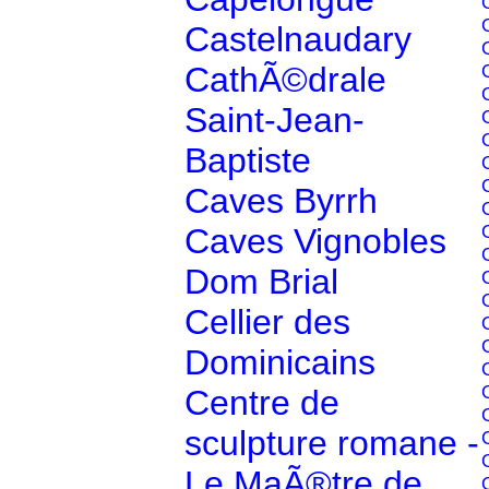
Castelnaudary
CathÃ©drale
Saint-Jean-
Baptiste
Caves Byrrh
Caves Vignobles
Dom Brial
Cellier des
Dominicains
Centre de
sculpture romane -
Le MaÃ®tre de