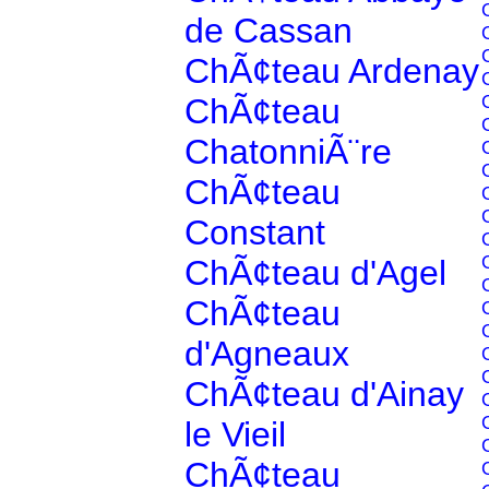
de Cassan
ChÃ¢teau Ardenay
ChÃ¢teau
ChatonniÃ¨re
ChÃ¢teau
Constant
ChÃ¢teau d'Agel
ChÃ¢teau
d'Agneaux
ChÃ¢teau d'Ainay
le Vieil
ChÃ¢teau